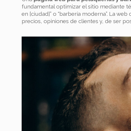
fundamental optimizar el sitio mediante té
en [ciudad]” o “barbería moderna”. La web d
precios, opiniones de clientes y, de ser pos