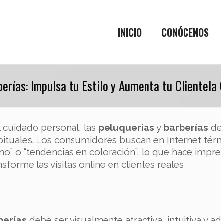
INICIO
CONÓCENOS
erías: Impulsa tu Estilo y Aumenta tu Clientela 
l cuidado personal, las
peluquerías
y
barberías
de
 habituales. Los consumidores buscan en Internet té
rno” o “tendencias en coloración”, lo que hace impr
sforme las visitas online en clientes reales.
berías
debe ser visualmente atractiva, intuitiva y a